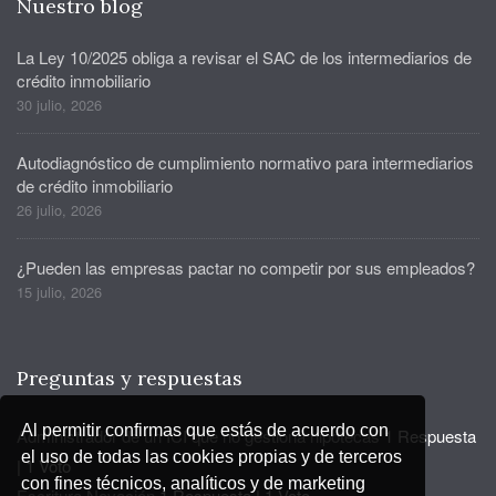
Nuestro blog
La Ley 10/2025 obliga a revisar el SAC de los intermediarios de
crédito inmobiliario
30 julio, 2026
Autodiagnóstico de cumplimiento normativo para intermediarios
de crédito inmobiliario
26 julio, 2026
¿Pueden las empresas pactar no competir por sus empleados?
15 julio, 2026
Preguntas y respuestas
Al permitir confirmas que estás de acuerdo con
Administrador de un ICI que no gestiona hipotecas
1 Respuesta
el uso de todas las cookies propias y de terceros
|
1 Voto
con fines técnicos, analíticos y de marketing
Escritura Novación
1 Respuesta
|
1 Voto