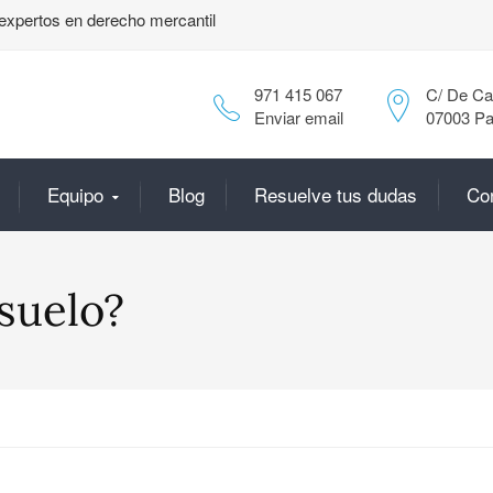
expertos en derecho mercantil
971 415 067
C/ De Can
Enviar email
07003 Pa
Equipo
Blog
Resuelve tus dudas
Co
suelo?