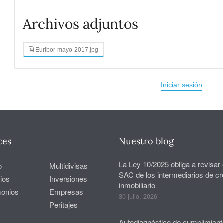
Archivos adjuntos
Euribor-mayo-2017.jpg
Iniciar sesión
ces
Nuestro blog
La Ley 10/2025 obliga a revisar 
o
Multidivisas
SAC de los intermediarios de cr
ios
Inversiones
inmobiliario
monios
Empresas
30 julio, 2026
Peritajes
Autodiagnóstico de cumplimient