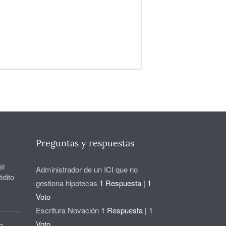
Preguntas y respuestas
el
Administrador de un ICI que no
édito
gestiona hipotecas
1 Respuesta
|
1
Voto
Escritura Novación
1 Respuesta
|
1
Voto
o