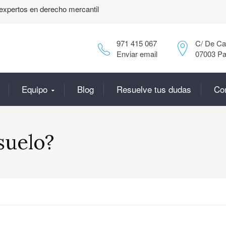
expertos en derecho mercantil
971 415 067
C/ De Can
Enviar email
07003 Pa
Equipo
Blog
Resuelve tus dudas
Co
suelo?