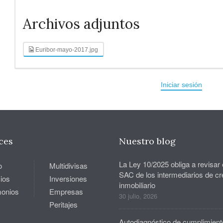
Archivos adjuntos
Euribor-mayo-2017.jpg
Iniciar sesión
ces
Nuestro blog
La Ley 10/2025 obliga a revisar 
o
Multidivisas
SAC de los intermediarios de cr
ios
Inversiones
inmobiliario
monios
Empresas
30 julio, 2026
Peritajes
Autodiagnóstico de cumplimient