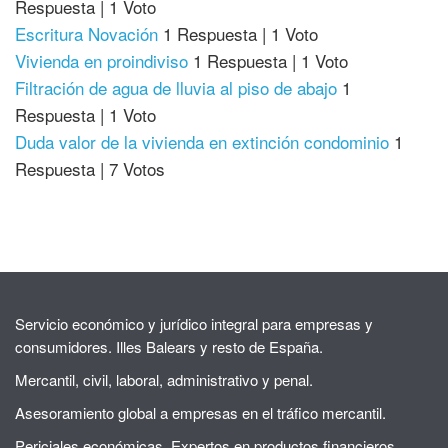
Respuesta
|
1 Voto
Escritura Novación
1 Respuesta
|
1 Voto
Vivienda en proindiviso
1 Respuesta
|
1 Voto
Filtración de agua de lluvia al piso de abajo
1
Respuesta
|
1 Voto
Duda valor de la vivienda en extinción condominio
1
Respuesta
|
7 Votos
Servicio económico y jurídico integral para empresas y
consumidores. Illes Balears y resto de España.
Mercantil, civil, laboral, administrativo y penal.
Asesoramiento global a empresas en el tráfico mercantil.
Periciales económicas. Expertos en productos financieros.