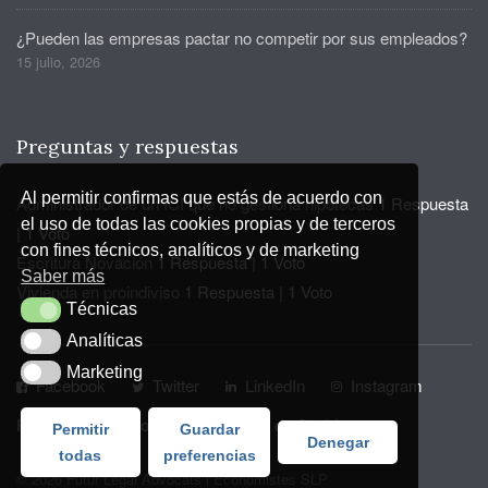
¿Pueden las empresas pactar no competir por sus empleados?
15 julio, 2026
Preguntas y respuestas
Al permitir confirmas que estás de acuerdo con
Administrador de un ICI que no gestiona hipotecas
1 Respuesta
el uso de todas las cookies propias y de terceros
|
1 Voto
con fines técnicos, analíticos y de marketing
Escritura Novación
1 Respuesta
|
1 Voto
Saber más
Vivienda en proindiviso
1 Respuesta
|
1 Voto
Técnicas
Técnicas
Analíticas
Analíticas
Marketing
Marketing
Facebook
Twitter
LinkedIn
Instagram
Privacidad y Aviso Legal
Política de Cookies
Permitir
Guardar
Denegar
todas
preferencias
© 2026 Futur Legal Advocats i Economistes SLP