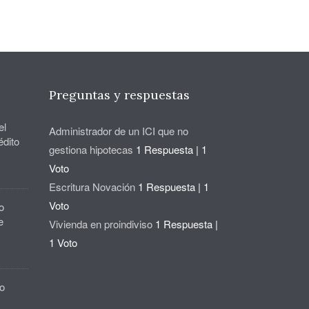
Preguntas y respuestas
el
Administrador de un ICI que no
édito
gestiona hipotecas
1 Respuesta
|
1
Voto
Escritura Novación
1 Respuesta
|
1
Voto
o
e
Vivienda en proindiviso
1 Respuesta
|
1 Voto
o