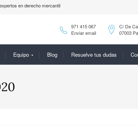
expertos en derecho mercantil
971 415 067
C/ De Can
Enviar email
07003 Pa
Equipo
Blog
Resuelve tus dudas
Co
020