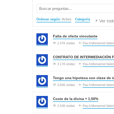
Ordenar según:
Activo
Categoría
Ver tod
Falta de oferta vinculante
2.47K visitas
Pau A Monserrat Valen
CONTRATO DE INTERMEDIACIÓN 
3.17K visitas
Pau A Monserrat Valen
Tengo una hipoteca con clase de int
3.60K visitas
Pau A Monserrat Valen
Coste de la divisa + 1,50%
2.53K visitas
Pau A Monserrat Valen