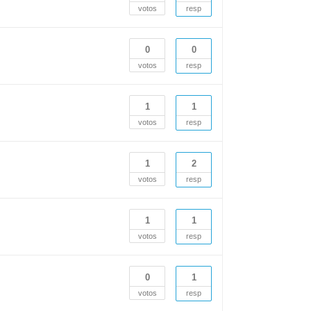
votos
resp
0
0
votos
resp
1
1
votos
resp
1
2
votos
resp
1
1
votos
resp
0
1
votos
resp