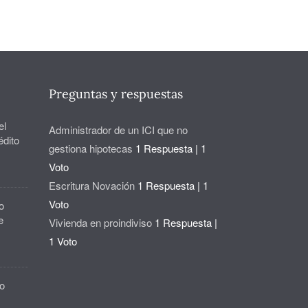
Preguntas y respuestas
el
Administrador de un ICI que no
édito
gestiona hipotecas
1 Respuesta
|
1
Voto
Escritura Novación
1 Respuesta
|
1
Voto
o
e
Vivienda en proindiviso
1 Respuesta
|
1 Voto
o