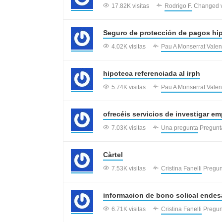
17.82K visitas
Rodrigo F.
Changed vis
Seguro de protección de pagos hip
4.02K visitas
Pau A Monserrat Valen
hipoteca referenciada al irph
5.74K visitas
Pau A Monserrat Valen
ofrecéis servicios de investigar e
7.03K visitas
Una pregunta
Pregunt
Càrtel
7.53K visitas
Cristina Fanelli
Pregun
informacion de bono solical endes
6.71K visitas
Cristina Fanelli
Pregun