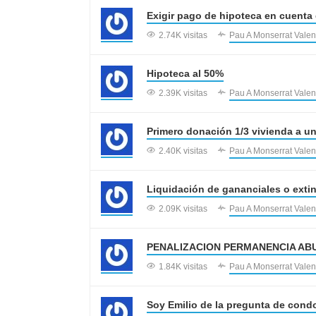
Exigir pago de hipoteca en cuenta
2.74K visitas
Pau A Monserrat Valen
Hipoteca al 50%
2.39K visitas
Pau A Monserrat Valen
Primero donación 1/3 vivienda a un
2.40K visitas
Pau A Monserrat Valen
Liquidación de gananciales o exti
2.09K visitas
Pau A Monserrat Valen
PENALIZACION PERMANENCIA AB
1.84K visitas
Pau A Monserrat Valen
Soy Emilio de la pregunta de cond