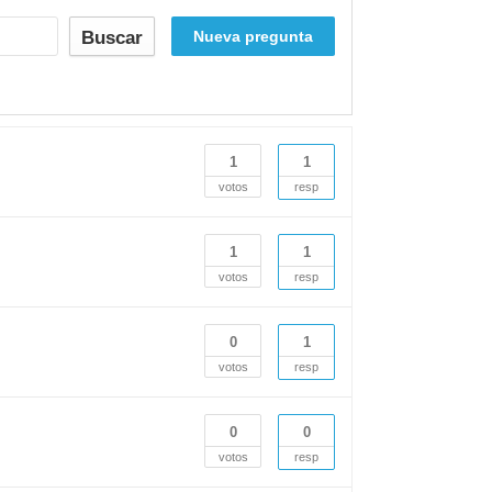
Buscar
Nueva pregunta
1
1
votos
resp
1
1
votos
resp
0
1
votos
resp
0
0
votos
resp