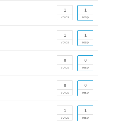
1
1
votos
resp
1
1
votos
resp
0
0
votos
resp
0
0
votos
resp
1
1
votos
resp