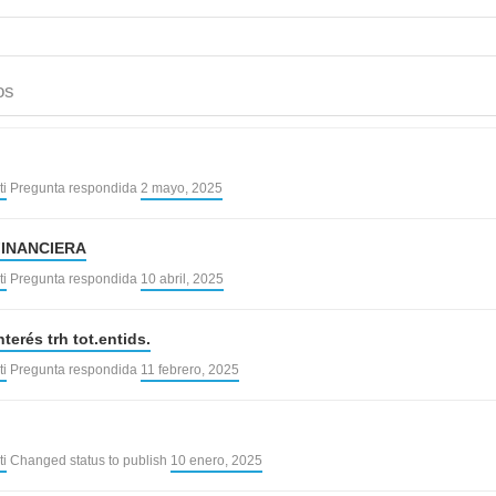
os
ti
Pregunta respondida
2 mayo, 2025
FINANCIERA
ti
Pregunta respondida
10 abril, 2025
erés trh tot.entids.
ti
Pregunta respondida
11 febrero, 2025
ti
Changed status to publish
10 enero, 2025