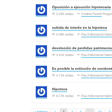
Oposición a ejecución hipotecaria
5.43K visitas
Cristina Fanelli
Pregun
subida de interés en la hipoteca
6.38K visitas
Pau A Monserrat Valen
devolución de perdidas patrimonia
4.41K visitas
Pau A Monserrat Valen
Es posible la extinción de condom
4.71K visitas
Pau A Monserrat Valen
Hipoteca
8.27K visitas
Pau A Monserrat Valen
« Anterior
1
2
3
4
…
10
11