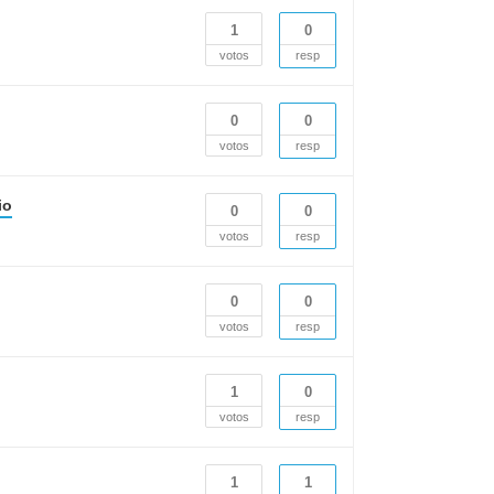
1
0
votos
resp
0
0
votos
resp
io
0
0
votos
resp
0
0
votos
resp
1
0
votos
resp
1
1