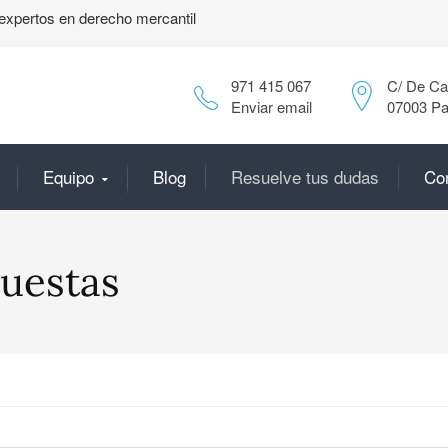
expertos en derecho mercantil
971 415 067
C/ De Can
Enviar email
07003 Pa
Equipo
Blog
Resuelve tus dudas
Co
uestas