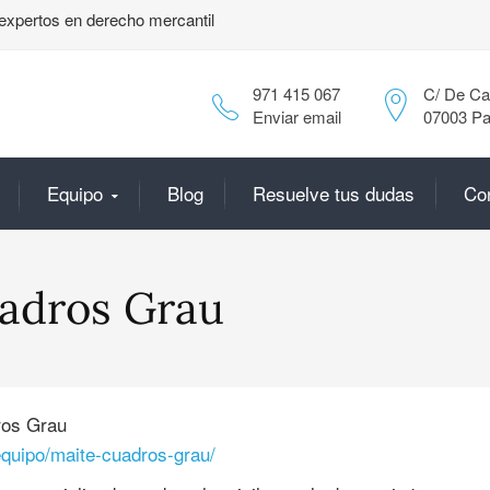
expertos en derecho mercantil
971 415 067
C/ De Can
Enviar email
07003 Pa
Equipo
Blog
Resuelve tus dudas
Co
adros Grau
ros Grau
/equipo/maite-cuadros-grau/