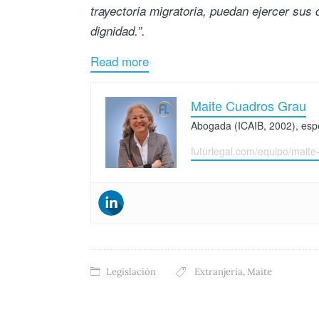
trayectoria migratoria, puedan ejercer su
dignidad.”.
Read more
Maite Cuadros Grau
Abogada (ICAIB, 2002), espec
futurlegal.com/equipo/maite
Legislación
Extranjería
,
Maite