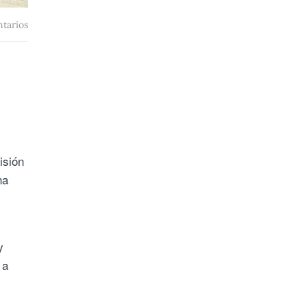
tarios
isión
na
y
 a