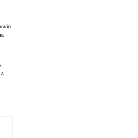
isión
na
y
 a