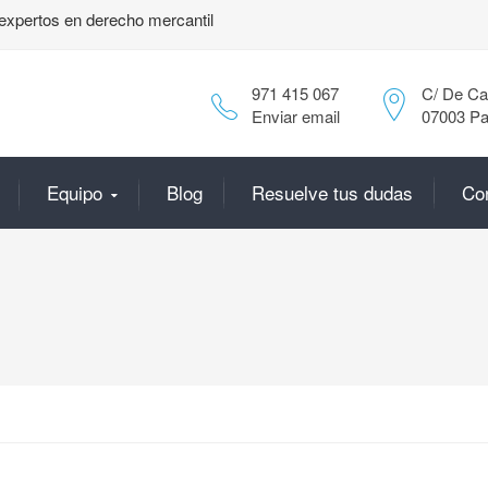
expertos en derecho mercantil
971 415 067
C/ De Can
Enviar email
07003 Pa
Equipo
Blog
Resuelve tus dudas
Co