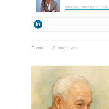
futurlegal.com/equipo/maite
Penal
Familia
,
Maite