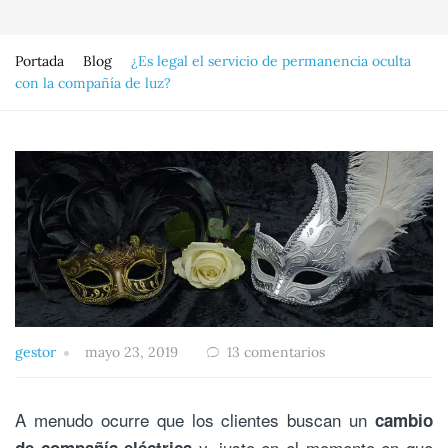
Portada
Blog
¿Es legal el servicio de permanencia oculta
con la compañía de luz?
gestor
mayo 23, 2019
13 comentarios
A menudo ocurre que los clientes buscan un
cambio
y, justo en el momento en que
de compañía eléctrica