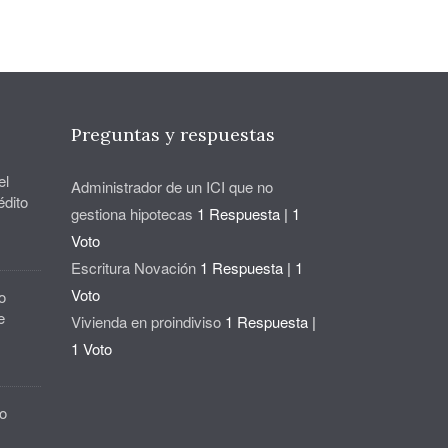
Preguntas y respuestas
el
Administrador de un ICI que no
édito
gestiona hipotecas
1 Respuesta
|
1
Voto
Escritura Novación
1 Respuesta
|
1
Voto
o
e
Vivienda en proindiviso
1 Respuesta
|
1 Voto
o