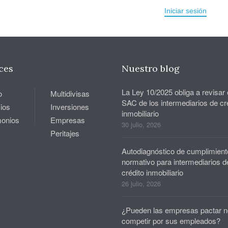
Iniciar sesión
ces
Nuestro blog
La Ley 10/2025 obliga a revisar 
o
Multidivisas
SAC de los intermediarios de cr
ios
Inversiones
inmobiliario
monios
Empresas
30 julio, 2026
Peritajes
Autodiagnóstico de cumplimient
normativo para intermediarios d
crédito inmobiliario
26 julio, 2026
¿Pueden las empresas pactar n
competir por sus empleados?