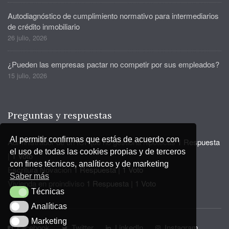
Autodiagnóstico de cumplimiento normativo para intermediarios
de crédito inmobiliario
26 julio, 2026
¿Pueden las empresas pactar no competir por sus empleados?
15 julio, 2026
Preguntas y respuestas
Al permitir confirmas que estás de acuerdo con
Administrador de un ICI que no gestiona hipotecas
1 Respuesta
el uso de todas las cookies propias y de terceros
|
1 Voto
con fines técnicos, analíticos y de marketing
Escritura Novación
1 Respuesta
|
1 Voto
Saber más
Vivienda en proindiviso
1 Respuesta
|
1 Voto
Técnicas
Técnicas
Analíticas
Analíticas
Marketing
Marketing
Facebook
Twitter
LinkedIn
Instagram