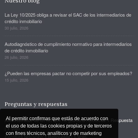
Nuestro blog
La Ley 10/2025 obliga a revisar el SAC de los intermediarios de
crédito inmobiliario
30 julio, 2026
Autodiagnóstico de cumplimiento normativo para intermediarios
de crédito inmobiliario
26 julio, 2026
¿Pueden las empresas pactar no competir por sus empleados?
15 julio, 2026
Preguntas y respuestas
Al permitir confirmas que estás de acuerdo con
Administrador de un ICI que no gestiona hipotecas
1 Respuesta
el uso de todas las cookies propias y de terceros
|
1 Voto
con fines técnicos, analíticos y de marketing
Escritura Novación
1 Respuesta
|
1 Voto