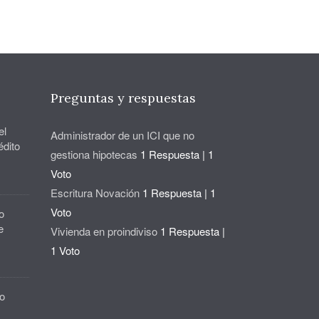
Preguntas y respuestas
el
Administrador de un ICI que no
édito
gestiona hipotecas
1 Respuesta
|
1
Voto
Escritura Novación
1 Respuesta
|
1
Voto
o
e
Vivienda en proindiviso
1 Respuesta
|
1 Voto
o