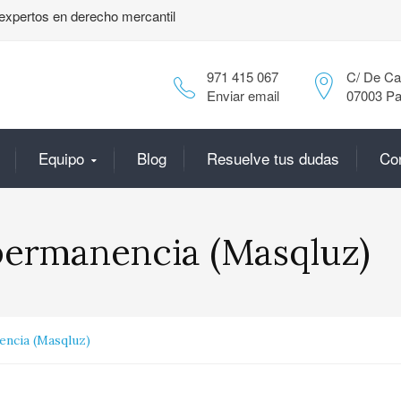
expertos en derecho mercantil
971 415 067
C/ De Can
Enviar email
07003 Pa
Equipo
Blog
Resuelve tus dudas
Co
ermanencia (Masqluz)
ncia (Masqluz)