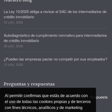
La Ley 10/2025 obliga a revisar el SAC de los intermediarios de
crédito inmobiliario
30 julio, 2026
Autodiagnóstico de cumplimiento normativo para intermediarios
de crédito inmobiliario
26 julio, 2026
¿Pueden las empresas pactar no competir por sus empleados?
15 julio, 2026
Preguntas y respuestas
Al permitir confirmas que estás de acuerdo con
Administrador de un ICI que no gestiona hipotecas
1 Respuesta
el uso de todas las cookies propias y de terceros
|
1 Voto
con fines técnicos, analíticos y de marketing
Escritura Novación
1 Respuesta
|
1 Voto