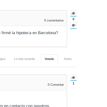
0
0
comentarios
 firmé la hipoteca en Barcelona?
iguo
Lo más reciente
Votado
Activo
1
0
Comentar
to en contacto con nosotros.