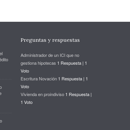
Preguntas y respuestas
el
Administrador de un ICI que no
édito
gestiona hipotecas
1 Respuesta
|
1
Voto
Escritura Novación
1 Respuesta
|
1
Voto
o
e
Vivienda en proindiviso
1 Respuesta
|
1 Voto
o