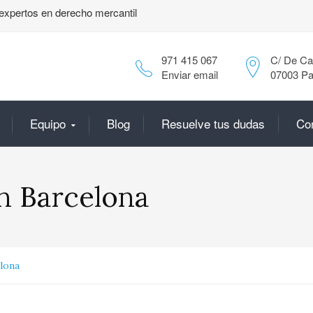
expertos en derecho mercantil
971 415 067
C/ De Can
Enviar email
07003 Pa
Equipo
Blog
Resuelve tus dudas
Co
 Barcelona
lona