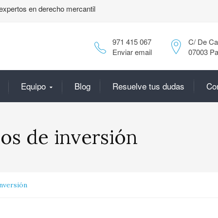
expertos en derecho mercantil
971 415 067
C/ De Can
Enviar email
07003 Pa
Equipo
Blog
Resuelve tus dudas
Co
os de inversión
nversión