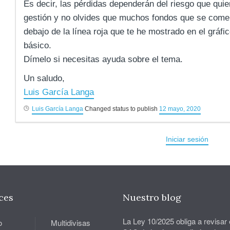
Es decir, las pérdidas dependerán del riesgo que quie
gestión y no olvides que muchos fondos que se come
debajo de la línea roja que te he mostrado en el gráfi
básico.
Dímelo si necesitas ayuda sobre el tema.
Un saludo,
Luis García Langa
Luis García Langa
Changed status to publish
12 mayo, 2020
Iniciar sesión
ces
Nuestro blog
La Ley 10/2025 obliga a revisar 
o
Multidivisas