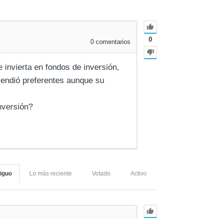
0
0
comentarios
 invierta en fondos de inversión,
vendió preferentes aunque su
nversión?
iguo
Lo más reciente
Votado
Activo