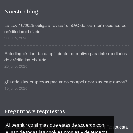
Nuestro blog
La Ley 10/2025 obliga a revisar el SAC de los intermediarios de
crédito inmobiliario
30 julio, 2026
Autodiagnóstico de cumplimiento normativo para intermediarios
de crédito inmobiliario
26 julio, 2026
¿Pueden las empresas pactar no competir por sus empleados?
15 julio, 2026
Preguntas y respuestas
Al permitir confirmas que estás de acuerdo con
Administrador de un ICI que no gestiona hipotecas
1 Respuesta
el uso de todas las cookies propias y de terceros