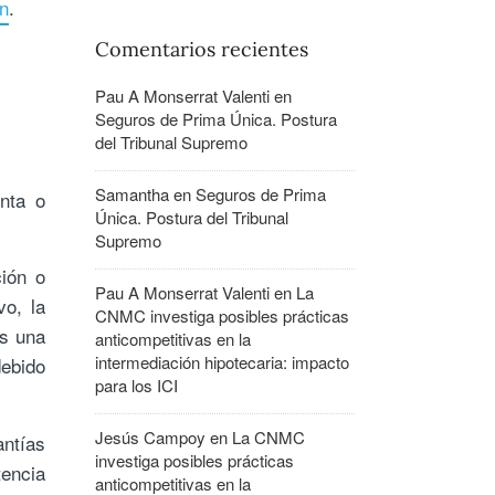
ón
.
Comentarios recientes
Pau A Monserrat Valenti
en
Seguros de Prima Única. Postura
del Tribunal Supremo
Samantha
en
Seguros de Prima
nta o
Única. Postura del Tribunal
Supremo
ión o
Pau A Monserrat Valenti
en
La
vo, la
CNMC investiga posibles prácticas
es una
anticompetitivas en la
intermediación hipotecaria: impacto
debido
para los ICI
Jesús Campoy
en
La CNMC
antías
investiga posibles prácticas
tencia
anticompetitivas en la