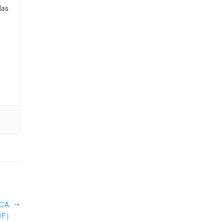
las
→
CA
UF)