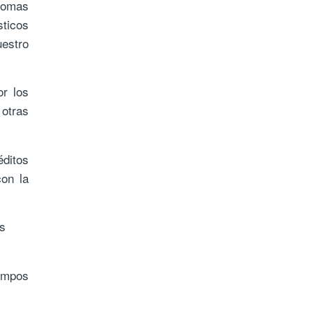
Thomas
ticos
uestro
or los
 otras
éditos
con la
s
iempos