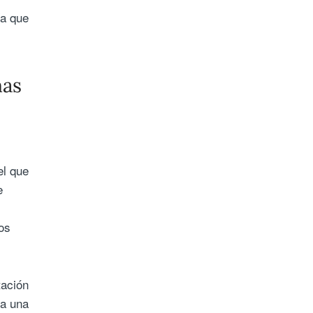
ía que
mas
el que
e
os
tación
 a una