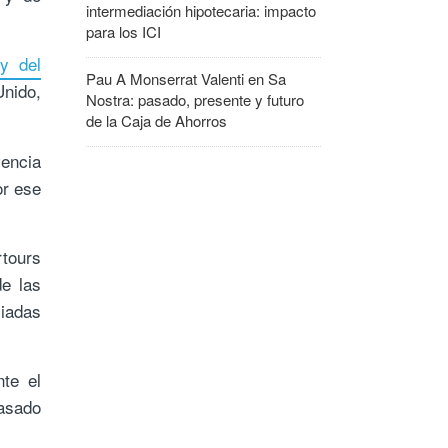
intermediación hipotecaria: impacto
para los ICI
y del
Pau A Monserrat Valenti
en
Sa
Unido,
Nostra: pasado, presente y futuro
de la Caja de Ahorros
vencia
or ese
rtours
e las
liadas
te el
pasado