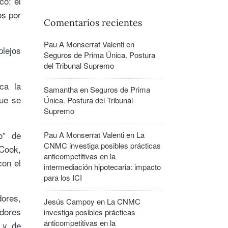
co: el
os por
Comentarios recientes
Pau A Monserrat Valenti
en
lejos
Seguros de Prima Única. Postura
del Tribunal Supremo
ca la
Samantha
en
Seguros de Prima
ue se
Única. Postura del Tribunal
Supremo
o” de
Pau A Monserrat Valenti
en
La
CNMC investiga posibles prácticas
 Cook,
anticompetitivas en la
con el
intermediación hipotecaria: impacto
para los ICI
dores,
Jesús Campoy
en
La CNMC
dores
investiga posibles prácticas
anticompetitivas en la
 y de