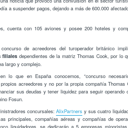
una noticia que provocó una convulsión en el sector turísti
día a suspender pagos, dejando a más de 600.000 afectad
s, cuenta con 105 aviones y posee 200 hoteles y comp
oncurso de acreedores del turoperador británico impli
dependientes de la matriz Thomas Cook, por lo q
filiales
ea largo y complejo.
 en lo que en España conocemos, “concurso necesari
s propios acreedores y no por la propia compañía Thomas
nanciar sus deudas y tener liquidez para seguir operando 
hino Fosun.
ministradores concursales:
AlixPartners
y sus cuatro liquida
as principales, compañías aéreas y compañías de opera
inco liquidadores, se dedicarán a 5 empresas minoristas