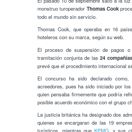
El pasado 10 de septiembre salió a la luz 
monstruo turoperador
proce
Thomas Cook
todo el mundo sin servicio.
Thomas Cook, que operaba en 16 paíse
hoteleros con su marca, según su web.
El proceso de suspensión de pagos o c
tramitación conjunta de las
24 compañías 
prevé que el procedimiento internacional s
El concurso ha sido declarado como,
acreedores, pues ha sido iniciado por lo
quien pensaba firmemente que podría refi
posible acuerdo económico con el grupo c
La justicia británica ha designado dos ad
quienes se encargaran de las 19 empres
turísticos, mientras que
KPMG
, y sus c