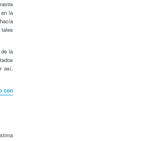
nente
 en la
hacía
 tales
 de la
tados
r así,
o con
estima