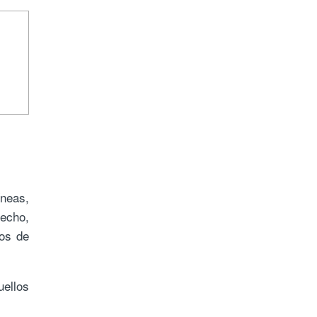
íneas,
recho,
os de
ellos