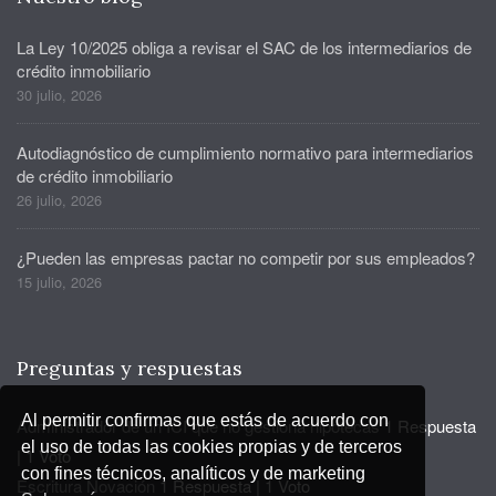
La Ley 10/2025 obliga a revisar el SAC de los intermediarios de
crédito inmobiliario
30 julio, 2026
Autodiagnóstico de cumplimiento normativo para intermediarios
de crédito inmobiliario
26 julio, 2026
¿Pueden las empresas pactar no competir por sus empleados?
15 julio, 2026
Preguntas y respuestas
Al permitir confirmas que estás de acuerdo con
Administrador de un ICI que no gestiona hipotecas
1 Respuesta
el uso de todas las cookies propias y de terceros
|
1 Voto
con fines técnicos, analíticos y de marketing
Escritura Novación
1 Respuesta
|
1 Voto