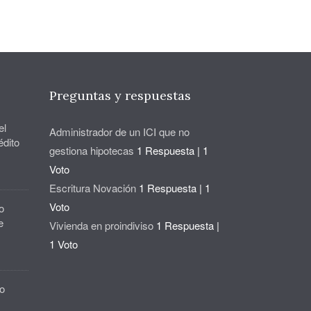
Preguntas y respuestas
el
Administrador de un ICI que no
édito
gestiona hipotecas
1 Respuesta
|
1
Voto
Escritura Novación
1 Respuesta
|
1
Voto
o
e
Vivienda en proindiviso
1 Respuesta
|
1 Voto
o