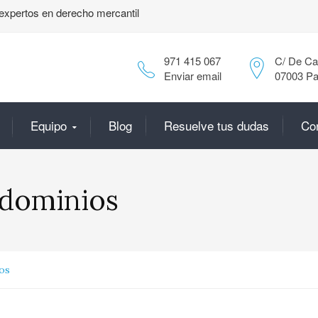
expertos en derecho mercantil
971 415 067
C/ De Can
Enviar email
07003 Pa
Equipo
Blog
Resuelve tus dudas
Co
dominios
os