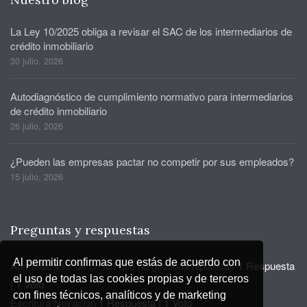
La Ley 10/2025 obliga a revisar el SAC de los intermediarios de
crédito inmobiliario
30 julio, 2026
Autodiagnóstico de cumplimiento normativo para intermediarios
de crédito inmobiliario
26 julio, 2026
¿Pueden las empresas pactar no competir por sus empleados?
15 julio, 2026
Preguntas y respuestas
Al permitir confirmas que estás de acuerdo con
Administrador de un ICI que no gestiona hipotecas
1 Respuesta
el uso de todas las cookies propias y de terceros
|
1 Voto
con fines técnicos, analíticos y de marketing
Escritura Novación
1 Respuesta
|
1 Voto