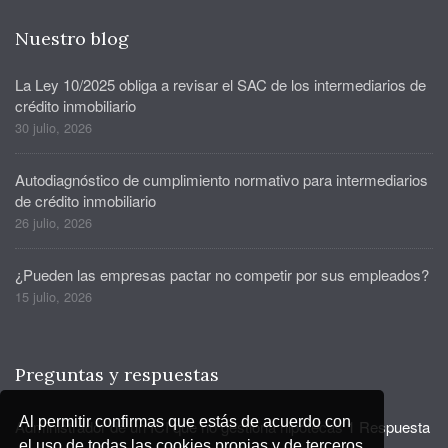
Nuestro blog
La Ley 10/2025 obliga a revisar el SAC de los intermediarios de
crédito inmobiliario
30 julio, 2026
Autodiagnóstico de cumplimiento normativo para intermediarios
de crédito inmobiliario
26 julio, 2026
¿Pueden las empresas pactar no competir por sus empleados?
15 julio, 2026
Preguntas y respuestas
Al permitir confirmas que estás de acuerdo con
Administrador de un ICI que no gestiona hipotecas
1 Respuesta
el uso de todas las cookies propias y de terceros