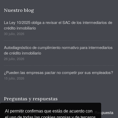
Nuestro blog
La Ley 10/2025 obliga a revisar el SAC de los intermediarios de
crédito inmobiliario
30 julio, 2026
Autodiagnóstico de cumplimiento normativo para intermediarios
de crédito inmobiliario
26 julio, 2026
¿Pueden las empresas pactar no competir por sus empleados?
15 julio, 2026
Preguntas y respuestas
Al permitir confirmas que estás de acuerdo con
Administrador de un ICI que no gestiona hipotecas
1 Respuesta
el uso de todas las cookies propias y de terceros