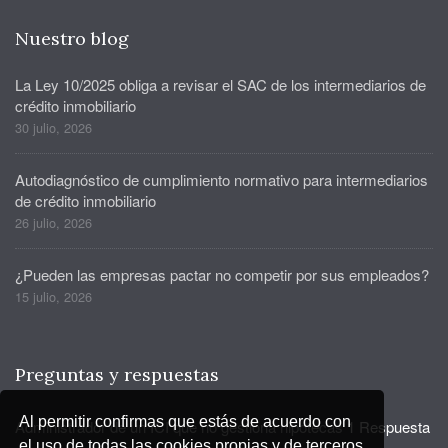
Nuestro blog
La Ley 10/2025 obliga a revisar el SAC de los intermediarios de
crédito inmobiliario
30 julio, 2026
Autodiagnóstico de cumplimiento normativo para intermediarios
de crédito inmobiliario
26 julio, 2026
¿Pueden las empresas pactar no competir por sus empleados?
15 julio, 2026
Preguntas y respuestas
Al permitir confirmas que estás de acuerdo con
Administrador de un ICI que no gestiona hipotecas
1 Respuesta
el uso de todas las cookies propias y de terceros