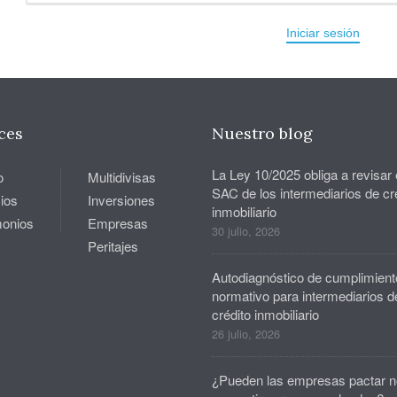
Iniciar sesión
ces
Nuestro blog
La Ley 10/2025 obliga a revisar 
o
Multidivisas
SAC de los intermediarios de cr
ios
Inversiones
inmobiliario
monios
Empresas
30 julio, 2026
Peritajes
Autodiagnóstico de cumplimient
normativo para intermediarios d
crédito inmobiliario
26 julio, 2026
¿Pueden las empresas pactar n