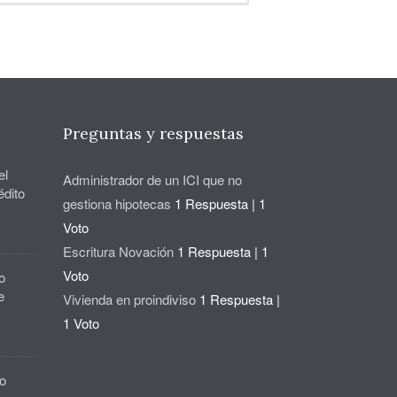
Preguntas y respuestas
el
Administrador de un ICI que no
édito
gestiona hipotecas
1 Respuesta
|
1
Voto
Escritura Novación
1 Respuesta
|
1
Voto
o
e
Vivienda en proindiviso
1 Respuesta
|
1 Voto
o