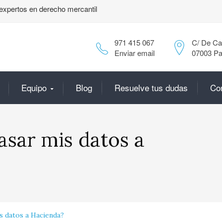
expertos en derecho mercantil
971 415 067
C/ De Can
Enviar email
07003 Pa
Equipo
Blog
Resuelve tus dudas
Co
asar mis datos a
s datos a Hacienda?