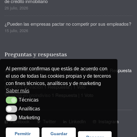
de crédito inmobiliario
26 julio, 2026
¿Pueden las empresas pactar no competir por sus empleados?
15 julio, 2026
Preguntas y respuestas
Al permitir confirmas que estás de acuerdo con
Administrador de un ICI que no gestiona hipotecas
1 Respuesta
el uso de todas las cookies propias y de terceros
|
1 Voto
con fines técnicos, analíticos y de marketing
Escritura Novación
1 Respuesta
|
1 Voto
Saber más
Vivienda en proindiviso
1 Respuesta
|
1 Voto
Técnicas
Técnicas
Analíticas
Analíticas
Marketing
Marketing
Facebook
Twitter
LinkedIn
Instagram
Privacidad y Aviso Legal
Política de Cookies
Permitir
Guardar