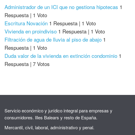
Administrador de un ICI que no gestiona hipotecas
1
Respuesta
|
1 Voto
Escritura Novación
1 Respuesta
|
1 Voto
Vivienda en proindiviso
1 Respuesta
|
1 Voto
Filtración de agua de lluvia al piso de abajo
1
Respuesta
|
1 Voto
Duda valor de la vivienda en extinción condominio
1
Respuesta
|
7 Votos
Servicio económico y jurídico integral para empresas y
consumidores. Illes Balears y resto de España.
Mercantil, civil, laboral, administrativo y penal.